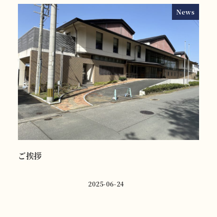
News
ご挨拶
Ins
当施
2025-06-24
Ins